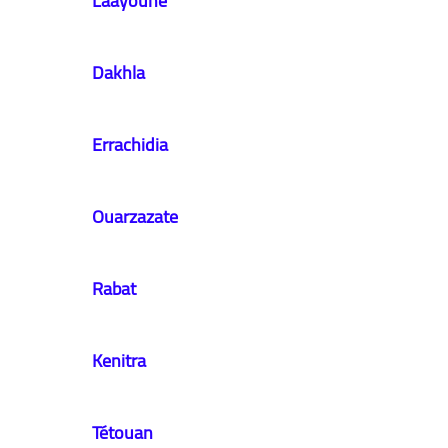
​Laayoune
​Dakhla
​Errachidia
​Ouarzazate
​Rabat
​Kenitra
​Tétouan