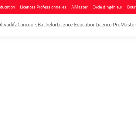
Education
Licences Professionnelles
AlMaster
Cycle d'ingénieur
Bour
Alwadifa
Concours
Bachelor
Licence Education
Licence Pro
Maste