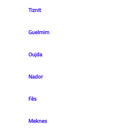
​Tiznit
​Guelmim
​Oujda
​Nador
​Fès
​Meknes