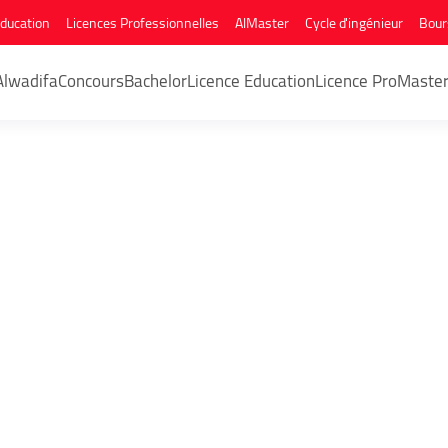
Education
Licences Professionnelles
AlMaster
Cycle d'ingénieur
Bour
Alwadifa
Concours
Bachelor
Licence Education
Licence Pro
Maste