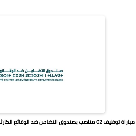
مباراة توظيف 02 مناصب بصندوق التضامن ضد الوقائع الكارثية 2022