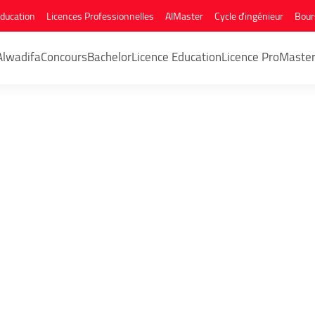
Education
Licences Professionnelles
AlMaster
Cycle d'ingénieur
Bour
Alwadifa
Concours
Bachelor
Licence Education
Licence Pro
Maste