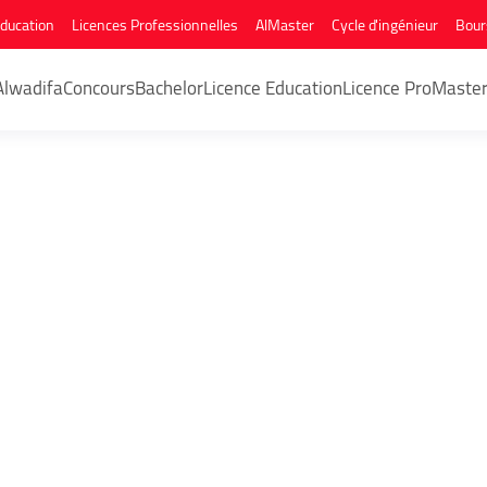
Education
Licences Professionnelles
AlMaster
Cycle d'ingénieur
Bour
Alwadifa
Concours
Bachelor
Licence Education
Licence Pro
Maste