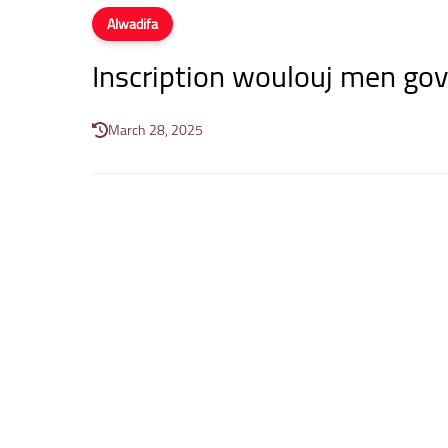
Alwadifa
Inscription woulouj men go
March 28, 2025