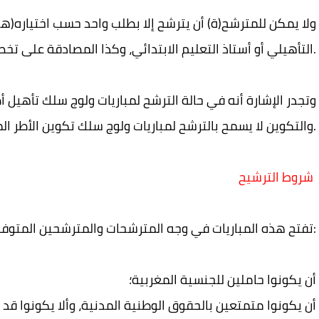
ولا يمكن للمترشح(ة) أن يترشح إلا بطلب واحد حسب اختياره(ها)، 
التأهيلي أو أستاذ التعليم الابتدائي، وكذا المصادقة على تخصص واحد.
وتجدر الإشارة أنه في حالة الترشح لمباريات ولوج سلك تأهيل أ
والتكوين لا يسمح بالترشح لمباريات ولوج سلك تكوين الأطر المختصة بالمراكز الجهوية لمهن التربية والتكوين.
شروط الترشيح
تفتح هذه المباريات في وجه المترشحات والمترشحين المتوفرين على الشروط التالية:
أن يكونوا حاملين للجنسية المغربية؛
أن يكونوا متمتعين بالحقوق الوطنية المدنية، وألا يكونوا 