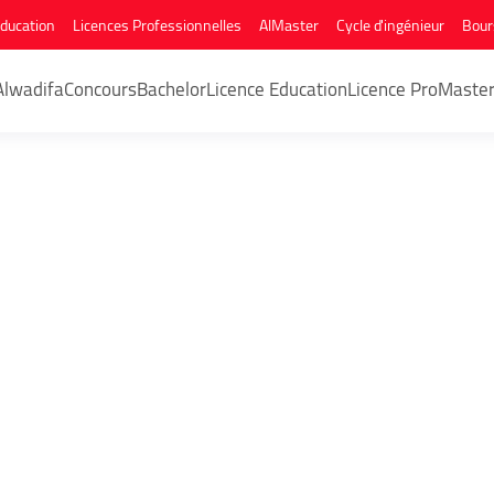
Education
Licences Professionnelles
AlMaster
Cycle d'ingénieur
Bour
Alwadifa
Concours
Bachelor
Licence Education
Licence Pro
Maste