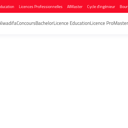
Education
Licences Professionnelles
AlMaster
Cycle d'ingénieur
Bour
Alwadifa
Concours
Bachelor
Licence Education
Licence Pro
Maste