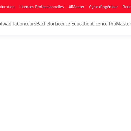
Education
Licences Professionnelles
AlMaster
Cycle d'ingénieur
Bour
Alwadifa
Concours
Bachelor
Licence Education
Licence Pro
Maste