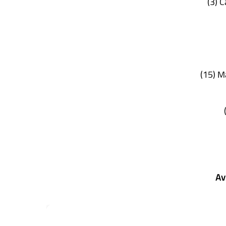
(3) C
(15) Ma
Av