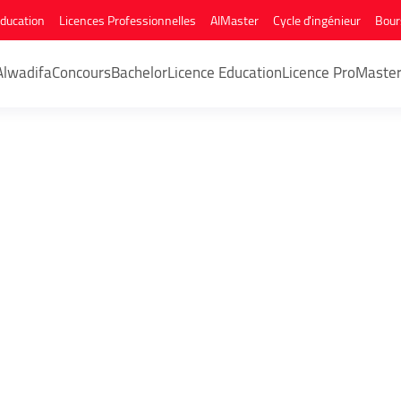
Education
Licences Professionnelles
AlMaster
Cycle d'ingénieur
Bour
Alwadifa
Concours
Bachelor
Licence Education
Licence Pro
Maste