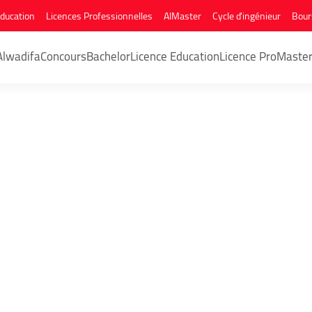
Education
Licences Professionnelles
AlMaster
Cycle d'ingénieur
Bour
Alwadifa
Concours
Bachelor
Licence Education
Licence Pro
Maste