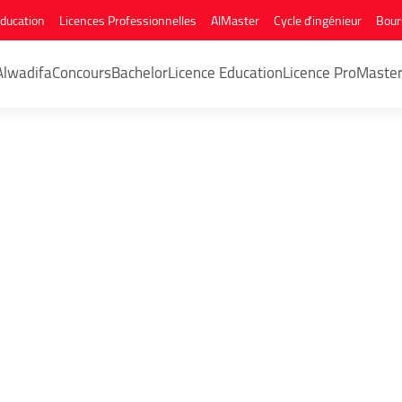
Education
Licences Professionnelles
AlMaster
Cycle d'ingénieur
Bour
Alwadifa
Concours
Bachelor
Licence Education
Licence Pro
Maste